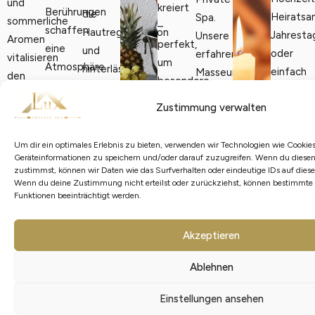
und
kreiert
Berührungen
die
Heiratsa
Spa.
sommerliche
–
schaffen
Hautregeneration
Jahresta
Unsere
Aromen
perfekt,
eine
und
oder
erfahrene
vitalisieren
um
Atmosphäre
hinterlässt
einfach
Masseurin
den
besondere
voller
ein
als
kommt
Körper,
Momente
Ruhe
angenehm
Zustimmung verwalten
romantis
zu
öffnen
in
und
weiches,
Überrasc
Beginn
die
stilvollem
Geborgenheit.
klares
für
Ihres
Um dir ein optimales Erlebnis zu bieten, verwenden wir Technologien wie Cookie
Atemwege
Ambiente
Hochwertige
Geräteinformationen zu speichern und/oder darauf zuzugreifen. Wenn du diese
Hautgefühl.
Ihren
Aufenthalts
und
zustimmst, können wir Daten wie das Surfverhalten oder eindeutige IDs auf diese
zu
Bio-
Feine
Liebling
zu
Wenn du deine Zustimmung nicht erteilst oder zurückziehst, können bestimmt
schenken
begleiten.
Seifen
Funktionen beeinträchtigt werden.
Düfte
Wir
Ihnen in
neue
Für
und
und die
verwande
den
Energie.
unsere vegetarischen und vega
pflegende
ruhige
Akzeptieren
Ihren
Spa
Ein
Gäste gestalten
Öle
Atmosphäre
Spa in
und
erfrischendes
wir die
Ablehnen
hinterlassen
schaffen
eine
führt
Erlebnis
Auswahl
ein
einen
Oase
die
voller
Einstellungen ansehen
selbstverständlich
seidig-
Moment
der
Massage
Klarheit,