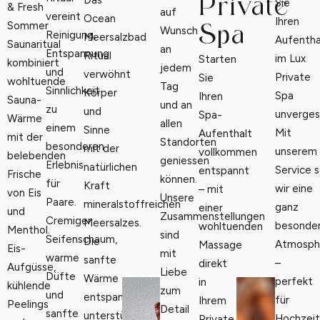
Private
Das
Sie
& Fresh
auf
vereint
Ocean
Ihren
Sommer
Spa
Wunsch
Reinigung,
Meersalzbad
Aufentha
Saunaritual
an
Entspannung
Ritual
im Lux
Starten
kombiniert
jedem
und
verwöhnt
Private
Sie
wohltuende
Tag
Sinnlichkeit
Körper
Spa
Ihren
Sauna-
und an
zu
und
unvergess
Spa-
Wärme
allen
einem
Sinne
Mit
Aufenthalt
mit der
Standorten
besonderen
mit der
unserem
vollkommen
belebenden
geniessen
Erlebnis
natürlichen
Service 
entspannt
Frische
können.
für
Kraft
wir eine
– mit
von Eis
Unsere
Paare.
mineralstoffreichen
ganz
einer
und
Zusammenstellungen
Cremiger
Meersalzes.
besonde
wohltuenden
Menthol.
sind
Seifenschaum,
Die
Atmosph
Massage
Eis-
mit
warme
sanfte
–
direkt
Aufgüsse,
Liebe
Düfte
Wärme
perfekt
in
kühlende
zum
und
entspannt,
für
Ihrem
Peelings
Detail
sanfte
unterstützt
Hochzeit
Private