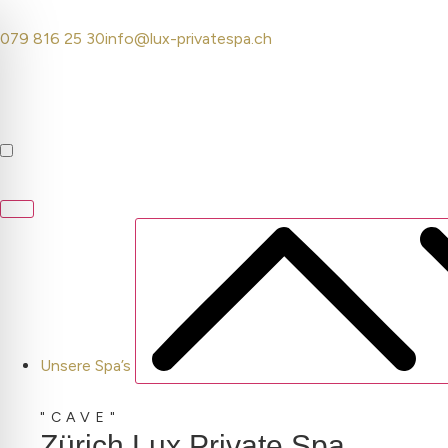
079 816 25 30
info@lux-privatespa.ch
Unsere Spa’s
"CAVE"
Zürich Lux Private Spa